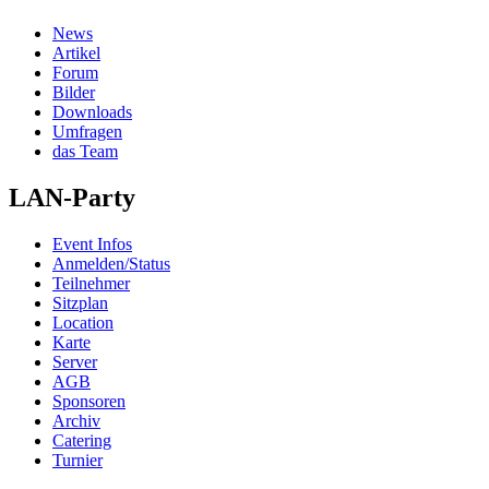
News
Artikel
Forum
Bilder
Downloads
Umfragen
das Team
LAN-Party
Event Infos
Anmelden/Status
Teilnehmer
Sitzplan
Location
Karte
Server
AGB
Sponsoren
Archiv
Catering
Turnier