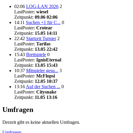
02:06
LOG-LAN 2026
2
LastPoster:
wiesel
Zeitpunkt:
09.06 02:06
14:11
Suchen +1 für C...
0
LastPoster:
Crotear
Zeitpunkt:
15.05 14:11
22:42
Startzeit Turnier
2
LastPoster:
Tarifas
Zeitpunkt:
13.05 22:42
15:43
Brettspiele
0
LastPoster:
IgnisEternal
Zeitpunkt:
13.05 15:43
10:37
Mitspieler gesu...
3
LastPoster:
McFlopsi
Zeitpunkt:
12.05 10:37
13:16
Auf der Suchen ...
0
LastPoster:
Citysnake
Zeitpunkt:
11.05 13:16
Umfragen
Derzeit gibt es keine aktuellen Umfragen.
Umfragen