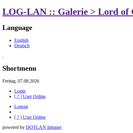
LOG-LAN :: Galerie > Lord of 
Language
English
Deutsch
Shortmenu
Freitag, 07.08.2026
Login
[
?
] User Online
Logout
[
?
] User Online
powered by
DOTLAN Intranet