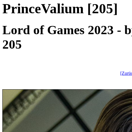
PrinceValium [205]
Lord of Games 2023 - by
205
[Zurü