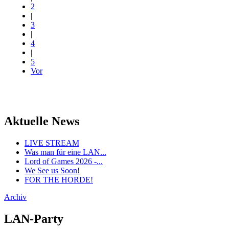
2
|
3
|
4
|
5
Vor
Aktuelle News
LIVE STREAM
Was man für eine LAN...
Lord of Games 2026 -...
We See us Soon!
FOR THE HORDE!
Archiv
LAN-Party