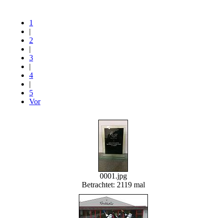
1
|
2
|
3
|
4
|
5
Vor
0001.jpg
Betrachtet: 2119 mal