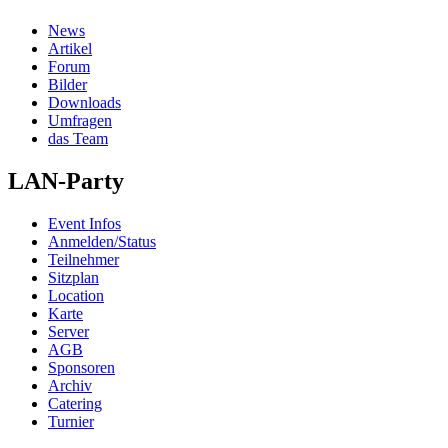
News
Artikel
Forum
Bilder
Downloads
Umfragen
das Team
LAN-Party
Event Infos
Anmelden/Status
Teilnehmer
Sitzplan
Location
Karte
Server
AGB
Sponsoren
Archiv
Catering
Turnier