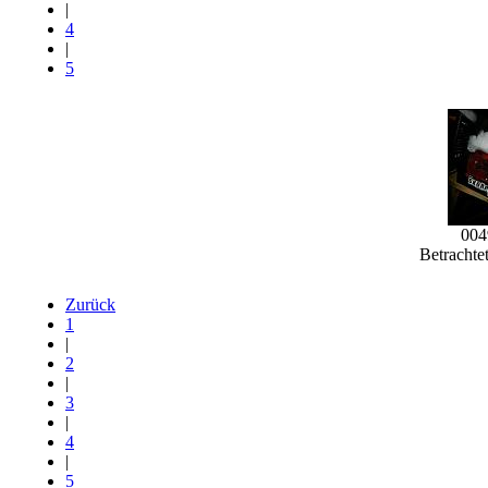
|
4
|
5
004
Betrachte
Zurück
1
|
2
|
3
|
4
|
5