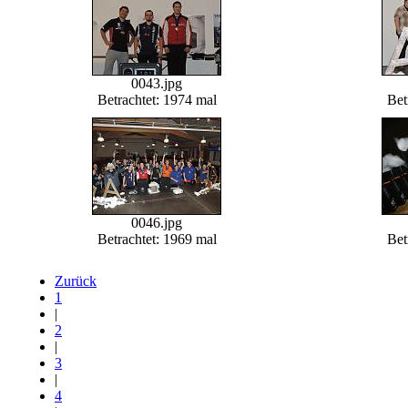
0043.jpg
Betrachtet: 1974 mal
Bet
0046.jpg
Betrachtet: 1969 mal
Bet
Zurück
1
|
2
|
3
|
4