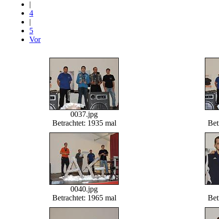
|
4
|
5
Vor
0037.jpg
Betrachtet: 1935 mal
Bet
0040.jpg
Betrachtet: 1965 mal
Bet