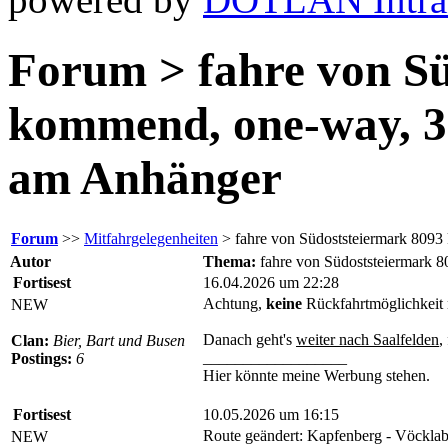
Forum > fahre von S
kommend, one-way, 3 f
am Anhänger
Forum
>>
Mitfahrgelegenheiten
> fahre von Südoststeiermark 8093 
Autor
Thema:
fahre von Südoststeiermark 8
Fortisest
16.04.2026 um 22:28
Achtung,
keine
Rückfahrtmöglichkeit
NEW
Danach geht's
weiter nach Saalfelden
,
Clan:
Bier, Bart und Busen
__________________
Postings:
6
Hier könnte meine Werbung stehen.
Fortisest
10.05.2026 um 16:15
Route geändert: Kapfenberg - Vöcklabr
NEW