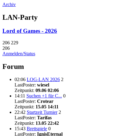
Archiv
LAN-Party
Lord of Games - 2026
206
229
206
Anmelden/Status
Forum
02:06
LOG-LAN 2026
2
LastPoster:
wiesel
Zeitpunkt:
09.06 02:06
14:11
Suchen +1 für C...
0
LastPoster:
Crotear
Zeitpunkt:
15.05 14:11
22:42
Startzeit Turnier
2
LastPoster:
Tarifas
Zeitpunkt:
13.05 22:42
15:43
Brettspiele
0
LastPoster:
IgnisEternal