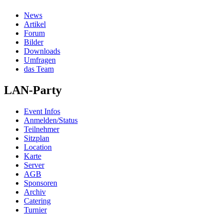
News
Artikel
Forum
Bilder
Downloads
Umfragen
das Team
LAN-Party
Event Infos
Anmelden/Status
Teilnehmer
Sitzplan
Location
Karte
Server
AGB
Sponsoren
Archiv
Catering
Turnier