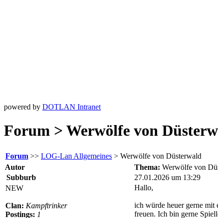
powered by
DOTLAN Intranet
Forum > Werwölfe von Düsterw
Forum
>>
LOG-Lan Allgemeines
> Werwölfe von Düsterwald
Autor
Thema:
Werwölfe von Dü
Subburb
27.01.2026 um 13:29
Hallo,
NEW
ich würde heuer gerne mit 
Clan:
Kampftrinker
freuen. Ich bin gerne Spiel
Postings:
1